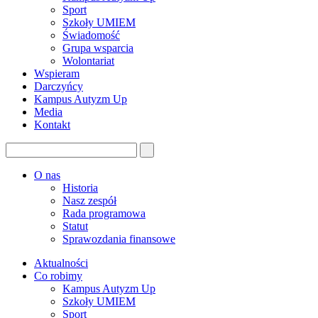
Sport
Szkoły UMIEM
Świadomość
Grupa wsparcia
Wolontariat
Wspieram
Darczyńcy
Kampus Autyzm Up
Media
Kontakt
O nas
Historia
Nasz zespół
Rada programowa
Statut
Sprawozdania finansowe
Aktualności
Co robimy
Kampus Autyzm Up
Szkoły UMIEM
Sport