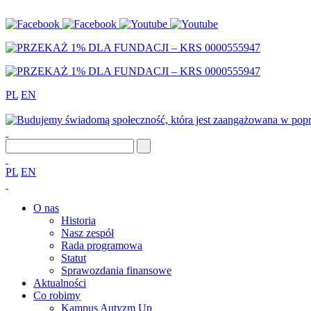
PL
EN
PL
EN
O nas
Historia
Nasz zespół
Rada programowa
Statut
Sprawozdania finansowe
Aktualności
Co robimy
Kampus Autyzm Up