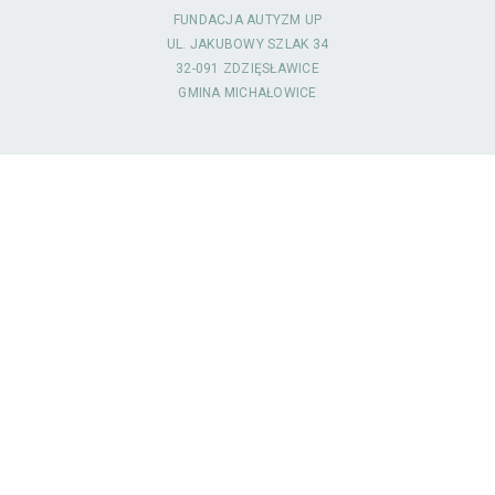
FUNDACJA AUTYZM UP
UL. JAKUBOWY SZLAK 34
32-091 ZDZIĘSŁAWICE
GMINA MICHAŁOWICE