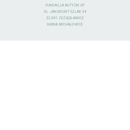
FUNDACJA AUTYZM UP
UL. JAKUBOWY SZLAK 34
32-091 ZDZIĘSŁAWICE
GMINA MICHAŁOWICE