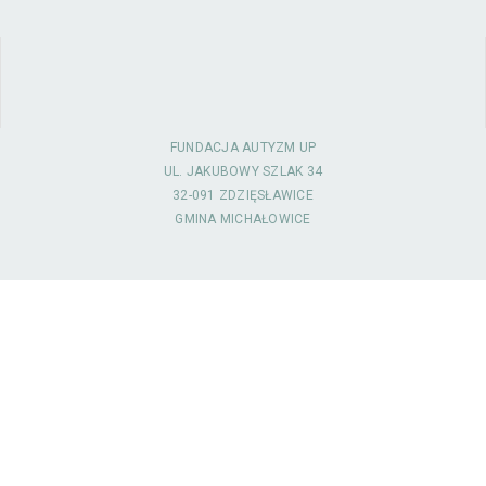
FUNDACJA AUTYZM UP
UL. JAKUBOWY SZLAK 34
32-091 ZDZIĘSŁAWICE
GMINA MICHAŁOWICE