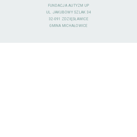
FUNDACJA AUTYZM UP
UL. JAKUBOWY SZLAK 34
32-091 ZDZIĘSŁAWICE
GMINA MICHAŁOWICE