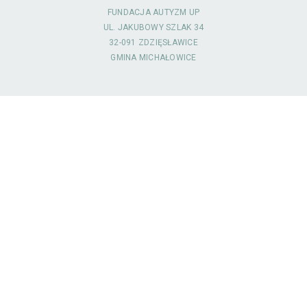
FUNDACJA AUTYZM UP
UL. JAKUBOWY SZLAK 34
32-091 ZDZIĘSŁAWICE
GMINA MICHAŁOWICE