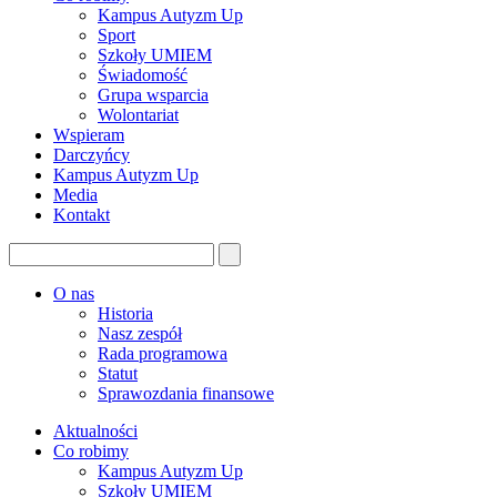
Kampus Autyzm Up
Sport
Szkoły UMIEM
Świadomość
Grupa wsparcia
Wolontariat
Wspieram
Darczyńcy
Kampus Autyzm Up
Media
Kontakt
O nas
Historia
Nasz zespół
Rada programowa
Statut
Sprawozdania finansowe
Aktualności
Co robimy
Kampus Autyzm Up
Szkoły UMIEM