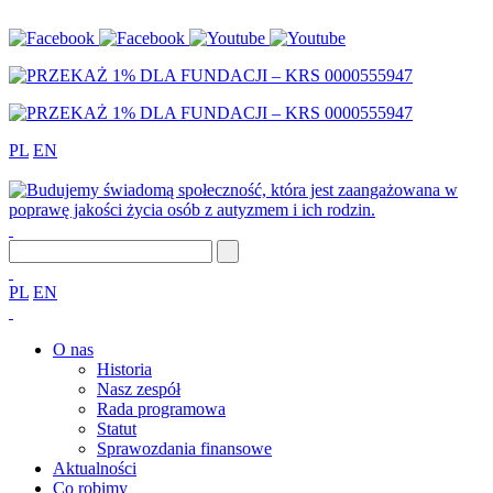
PL
EN
PL
EN
O nas
Historia
Nasz zespół
Rada programowa
Statut
Sprawozdania finansowe
Aktualności
Co robimy