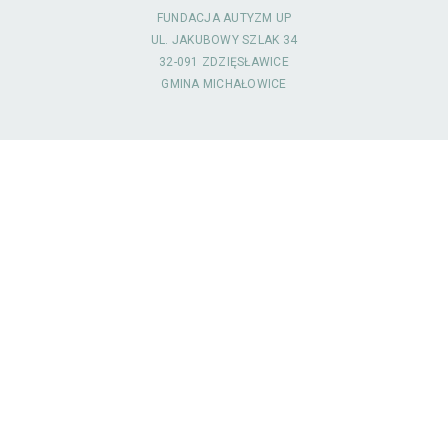
FUNDACJA AUTYZM UP
UL. JAKUBOWY SZLAK 34
32-091 ZDZIĘSŁAWICE
GMINA MICHAŁOWICE