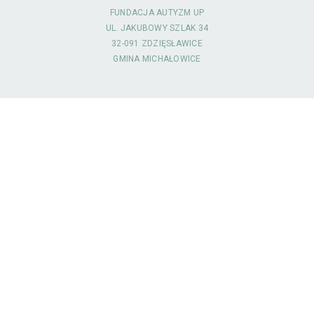
FUNDACJA AUTYZM UP
UL. JAKUBOWY SZLAK 34
32-091 ZDZIĘSŁAWICE
GMINA MICHAŁOWICE