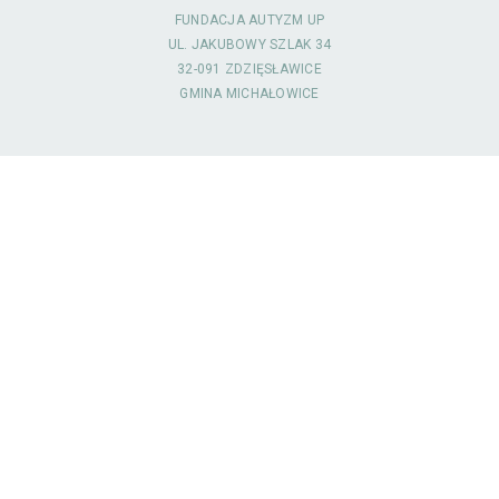
FUNDACJA AUTYZM UP
UL. JAKUBOWY SZLAK 34
32-091 ZDZIĘSŁAWICE
GMINA MICHAŁOWICE