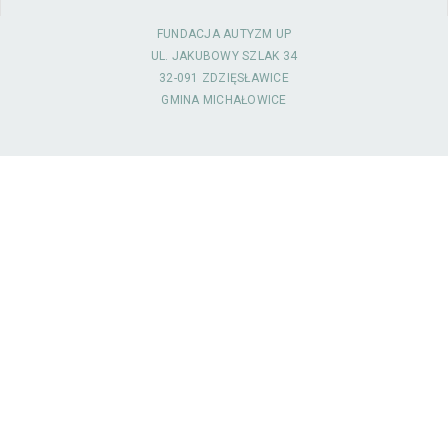
FUNDACJA AUTYZM UP
UL. JAKUBOWY SZLAK 34
32-091 ZDZIĘSŁAWICE
GMINA MICHAŁOWICE