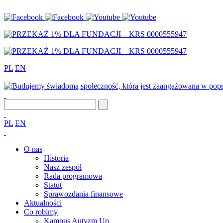
PL
EN
PL
EN
O nas
Historia
Nasz zespół
Rada programowa
Statut
Sprawozdania finansowe
Aktualności
Co robimy
Kampus Autyzm Up