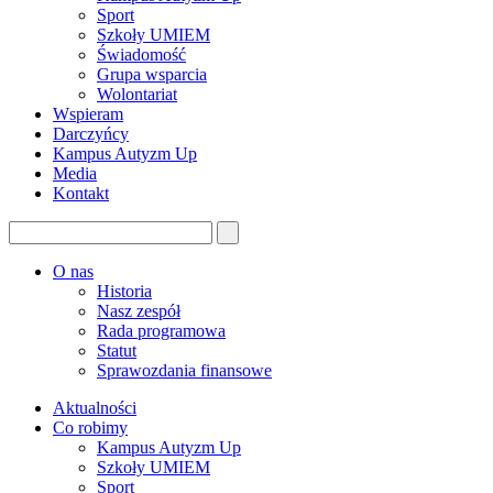
Sport
Szkoły UMIEM
Świadomość
Grupa wsparcia
Wolontariat
Wspieram
Darczyńcy
Kampus Autyzm Up
Media
Kontakt
O nas
Historia
Nasz zespół
Rada programowa
Statut
Sprawozdania finansowe
Aktualności
Co robimy
Kampus Autyzm Up
Szkoły UMIEM
Sport